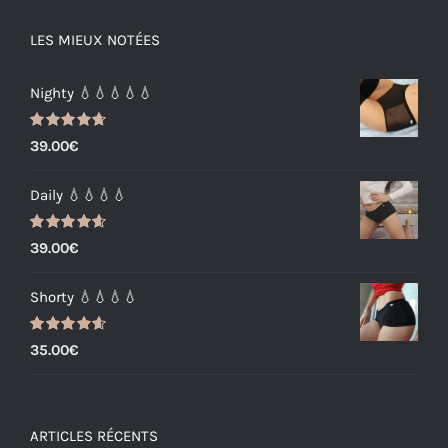
LES MIEUX NOTÉES
Nighty 💧💧💧💧💧
Note
4.72
39.00
€
sur 5
Daily 💧💧💧💧
Note
4.63
39.00
€
sur 5
Shorty 💧💧💧💧
Note
4.62
35.00
€
sur 5
ARTICLES RÉCENTS