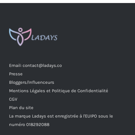
plusieurs
variations.
Les
options
peuvent
être
choisies
sur
Email: contact@ladays.co
la
Presse
page
Bloggers/Influenceurs
du
Mentions Légales et Politique de Confidentialité
produit
CGV
Plan du site
La marque Ladays est enregistrée à l'EUIPO sous le
numéro 018292088