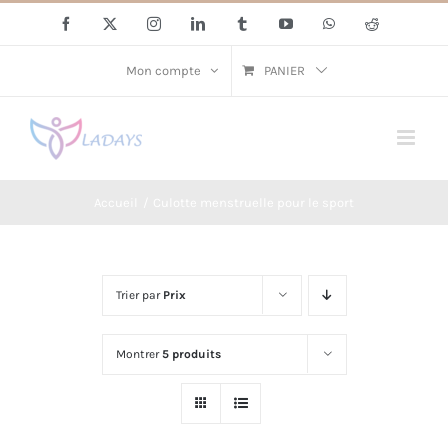
Passer
Facebook
X
Instagram
LinkedIn
Tumblr
YouTube
WhatsApp
Reddit
au
contenu
Mon compte
PANIER
Accueil
Culotte menstruelle pour le sport
Trier par
Prix
Montrer
5 produits