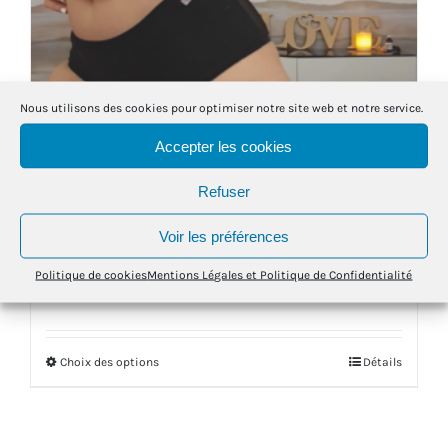
être
choisies
sur
la
Nous utilisons des cookies pour optimiser notre site web et notre service.
page
Accepter les cookies
du
produit
Refuser
Voir les préférences
Daily 💧💧💧💧
Politique de cookies
Mentions Légales et Politique de Confidentialité
39.00
€
Note
4.63
sur 5
Choix des options
Détails
Ce
produit
a