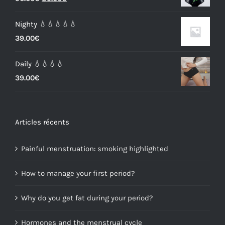
price
price
Nighty 💧💧💧💧💧
was:
is:
39.00
€
96.00€.
89.00€.
Daily 💧💧💧💧
39.00
€
Articles récents
Painful menstruation: smoking highlighted
How to manage your first period?
Why do you get fat during your period?
Hormones and the menstrual cycle