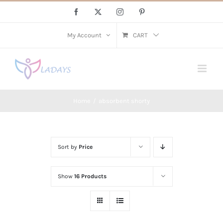
Skip
Facebook
X
Instagram
Pinterest
to
content
My Account
CART
Home
absorbent shorty
Sort by
Price
Show
16 Products