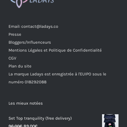
Email: contact@ladays.co
Presse
Bloggers/Influenceurs
Mentions Légales et Politique de Confidentialité
CGV
Plan du site
La marque Ladays est enregistrée à l'EUIPO sous le
numéro 018292088
Les mieux notées
Set Top tranquility (free delivery)
Original
Current
96.00
€
89.00
€