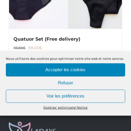
product
page
Quatuor Set (Free delivery)
Original
Current
99.00
€
115.90
€
price
price
Nous utilisons des cookies pour optimiser notre site web et notre service.
was:
is:
Accepter les cookies
Details
115.90€.
99.00€.
Refuser
Voir les préférences
Cookies’ policy
Legal Notice