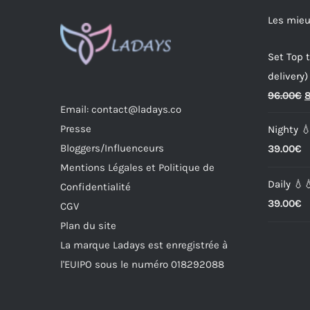
Les mieu
Set Top t
delivery)
O
96.00
€
8
Email: contact@ladays.co
p
Presse
Nighty 
w
Bloggers/Influenceurs
39.00
€
9
Mentions Légales et Politique de
Daily 💧
Confidentialité
39.00
€
CGV
Plan du site
La marque Ladays est enregistrée à
l'EUIPO sous le numéro 018292088