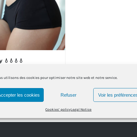
y 💧💧💧💧
s utilisons des cookies pour optimiser notre site web et notre service.
t options
Details
This
Accepter les cookies
Refuser
Voir les préférence
product
Cookies’ policy
Legal Notice
has
multiple
variants.
The