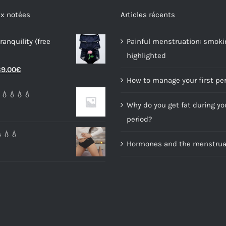
options
x notées
Articles récents
may
ranquility (free
Painful menstruation: smoki
be
highlighted
chosen
riginal
Current
9.00
€
on
How to manage your first pe
rice
price
the
💧💧💧💧
as:
is:
product
Why do you get fat during yo
6.00€.
89.00€.
page
period?
💧💧💧
Hormones and the menstrual