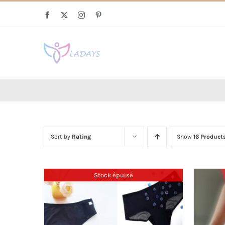
Skip
Facebook
X
Instagram
Pinterest
to
content
Sort by
Rating
Show
16 Product
Stock épuisé