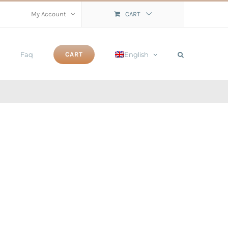
My Account
CART
Faq
English
CART