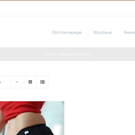
Old homepage
Boutique
News
Home
absorbent shorty
s