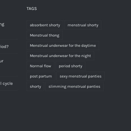
TAGS
ng
absorbent shorty
menstrual shorty
Menstrual thong
Menstrual underwear for the daytime
riod?
Menstrual underwear for the night
ur
Normal flow
period shorty
post partum
sexy menstrual panties
 cycle
shorty
slimming menstrual panties